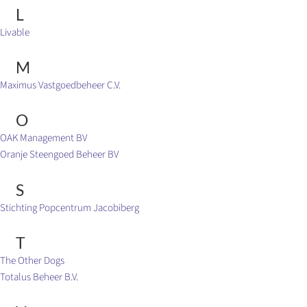
L
Livable
M
Maximus Vastgoedbeheer C.V.
O
OAK Management BV
Oranje Steengoed Beheer BV
S
Stichting Popcentrum Jacobiberg
T
The Other Dogs
Totalus Beheer B.V.