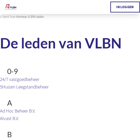
INLOGGEN
U bent hier:
Home
VLBN-leden
De leden van VLBN
0-9
24/7 vastgoedbeheer
5Huizen Leegstandbeheer
A
Ad Hoc Beheer B.V.
Alvast B.V.
B